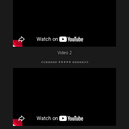
Video 2
<<===== +++++ =====>>