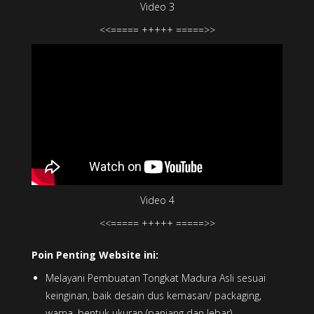
Video 3
<<===== +++++ =====>>
Video 4
<<===== +++++ =====>>
Poin Penting Website ini:
Melayani Pembuatan Tongkat Madura Asli sesuai
keinginan, baik desain dus kemasan/ packaging,
warna, bentuk ukuran (panjang dan lebar).